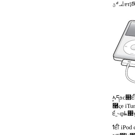
੬˿˞ȹᖾ΃