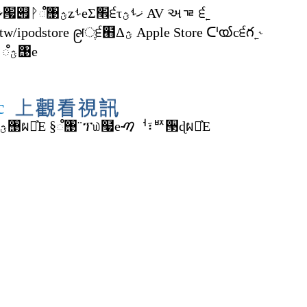
੬˿˞Ε iPod classic ɐᜮޜ՗୏ᚹ഼঩ؿʑࢀeΣ׮੬τޚࢀؿ AV અᇃ ੬˿
˞੣ www.apple.com/tw/ipodstore ၉ॎֶ੬๫Δؿ Apple Store ᑪൕc੬గ˿˞
Εཋ഼ɐᜮޜ iPod classic ؿ഼঩e
c
੬˱Ƀ iPod classic ໧ؿ഼঩ผᛷ͐Ε §഼঩¨ፕ௰໧eࠑᅥ፣ᄧ੓ɖผᛷ͐Ε