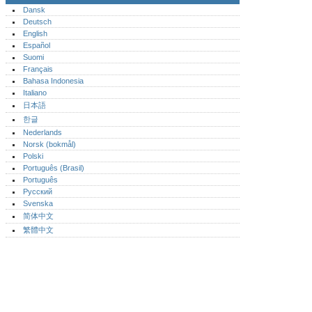
Dansk
Deutsch
English
Español
Suomi
Français
Bahasa Indonesia
Italiano
日本語
한글
Nederlands
Norsk (bokmål)‎
Polski
Português (Brasil)
Português‎
Русский
Svenska
简体中文
繁體中文