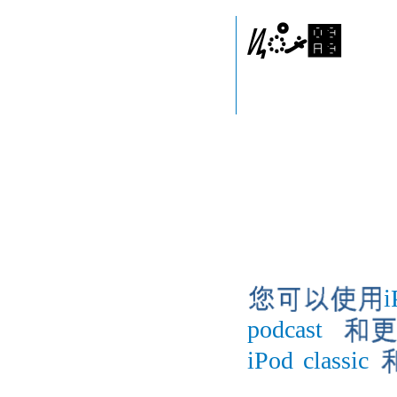
ᜮޜ഼঩
i
podcast
iPod
classic