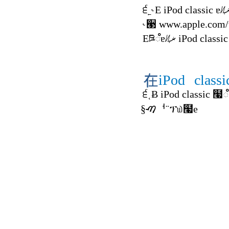
iPod
classi
§ࠑᅥ¨ፕ௰໧e