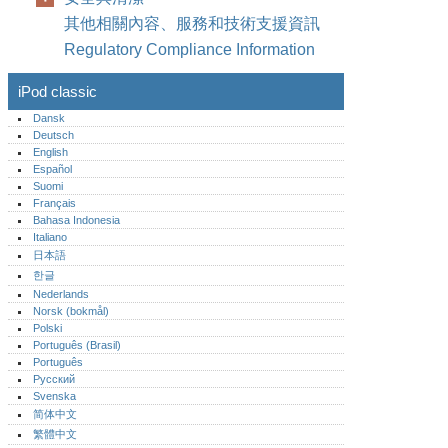
其他相關內容、服務和技術支援資訊
Regulatory Compliance Information
iPod classic
Dansk
Deutsch
English
Español
Suomi
Français
Bahasa Indonesia
Italiano
日本語
한글
Nederlands
Norsk (bokmål)‎
Polski
Português (Brasil)
Português‎
Русский
Svenska
简体中文
繁體中文