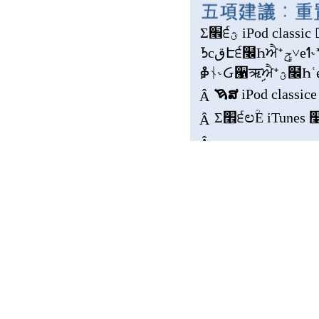
ቇᚾ˞Ᏽ੡ऋ
ࠇສ
Â
Σ׮੬ಲؒΕ
Â
Â
iPod classic
ɰ຤˨ཋe