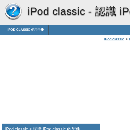
iPod classic -
認識 iP
IPOD CLASSIC 使用手冊
iPod classic
>
iPod classic > 認識 iPod classic 的配件