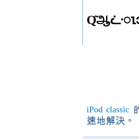
Ԛ͂ஆᓩ
7
iPod
classic