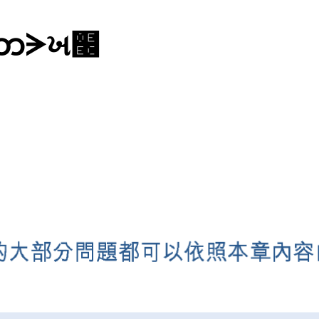
ၤဘᗒખ໬