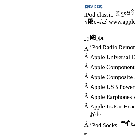
iPod classic
ؿ৉ͧcᇼک֡ www.
˿͂ؿ৉ͧ˳фi
iPod Radio Remot
Â
Â
Apple Universal 
Â
Apple Component
Â
Apple Composite 
Â
Apple USB Power
Â
Apple Earphones 
Â
Apple In-Ear Hea
Ϧዀ
Â
iPod Socks