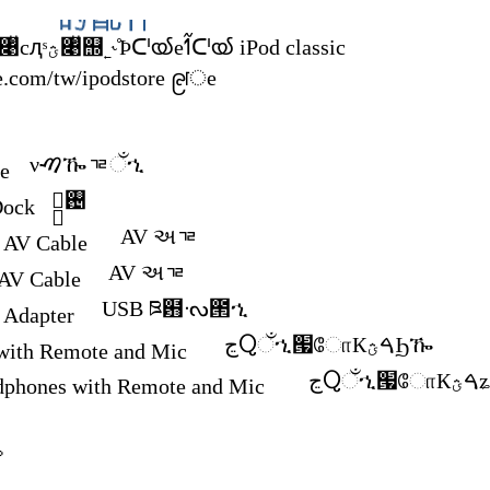
፭ڃȿడိ৉ͧcԯˢؿ৉ͧ஭˿˞̊Ϸᑪൕeߗ߬ᑪൕ iPod classic
apple.com/tw/ipodstore ၉ॎe
νࠑዀᇃઁኂ
e
Dock
 AV અᇃ
 AV Cable
 AV અᇃ
AV Cable
 USB ཋ฻ᔝ౒ኂ
 Adapter
ڃႭઁኂ՗ோКࠓؿϦዀ
with Remote and Mic
ڃႭ
dphones with Remote and Mic