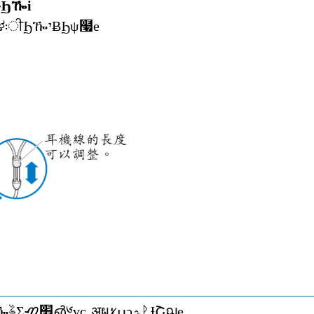
ߗ߬Ԛ͂ iPod classic ፭ڃؿϦዀi
ੀϦዀైɃ §Ϧዀ¨ਣeಳ܃ੀϦዀיɃϦψ໧e
Ԛ͂Ϧዀֶ፾ᎼβϦዀࣂΣ׮ࠑ൴༦ɣc˿ॶผኒߎ̷ɔֲؿᚹɈՇฌe