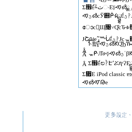
Â
Â
Â
ࠑ൴ࠉԹe