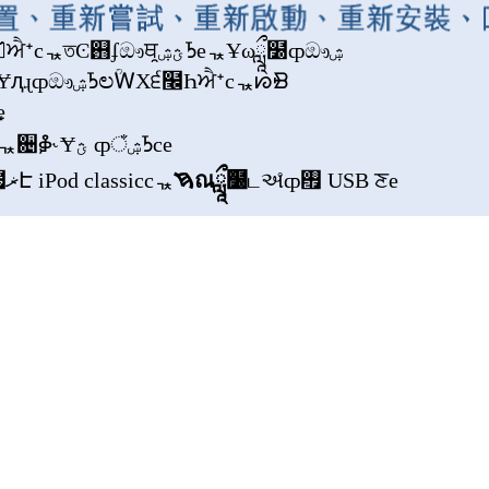
Σ׮੬ؿ iPod classic ೕ́ਐᕀcᇼতϾ஛ʄඖਥ̯ؿۺᘪeᇼҰωཹ໰ȹඖۺ
ᘪcقԷ੬໬Һਐᕀݯ˅eߗ˞ɎԯɻȹඖۺᘪಲؒᎳХ੬໬Һਐᕀcᇼᘗᙩ
ࣦਐᕀؿ໬Һʿ࣐e
iPod classiceᇼ਄ቇ˞Ɏؿ ȹঁۺᘪce
iTunes ໧ޜԷ iPod classiccᇼ
ࠇณཹ໰
டઅ̊ȹ࠯ USB ਣe
ɣ஫ʗؿਐᕀ஭ॶਪ஦༦ࠇສԞ˱˞໬Һeࠖͱcᇼᆢց iPod classic