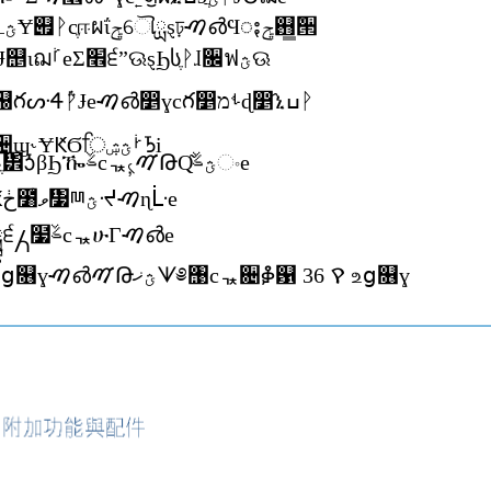
Σ׮੬ٽࣂංΕঢ়ࠑ൴ؿرྸɎ୏ᚹcֶஈผΐݯୌྻȿঢ়ࠑ൴Ϥႏݯ஛̳ܰ੒
ؿࠑ൴cЎ஛ᑹܰผྦྷ੬ؿᚹɈ஥ιฌࡻeΣ׮੬ˮଊȿϦსֶᚹɺ૜ฟؿଊ
ോcᇼ͓Щ৤˅Ԛ͂cԎቱ஠గᔢᏎ݅ᚹɈeࠑ൴෵ɣcగ෵ࢀמɖ෵҄ኒߎᚹ
ɈՇฌe߬ړᙶ੬ؿᚹɈcᇼ਄ϣ˞ɎԞϬਿࡼؿۺᘪi
ߗ߬˞༖ɣؿࠑ൴ԞԚ͂Ϧዀֶ፾ᎼβϦዀࣂcᇼ৻̦ࠉԹԚ͂ؿࣂංe
ᇼᑷЛ͂ሁঢ়ࠑ൴ؿʿβԞڂ೸̔ވ᏷ྊؿᔵࠑɳᒹe
Σ׮੬ಲؒᚹԷ՚ሯԯˢɁΕྦྷ੬႓໷ࣂcᇼሁГࠑ൴e
Σ჏Ε iPod classic ɐஉց௖ɣࠑ൴ࠉԹؿޚᗐ༅঩cᇼ਄ቇ଱ 36 ࠒ உց௖ɣ