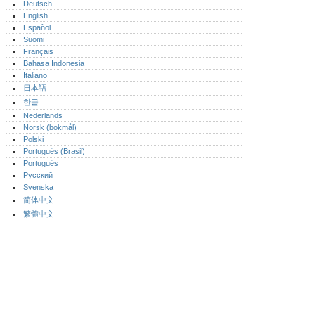
Deutsch
English
Español
Suomi
Français
Bahasa Indonesia
Italiano
日本語
한글
Nederlands
Norsk (bokmål)‎
Polski
Português (Brasil)
Português‎
Русский
Svenska
简体中文
繁體中文