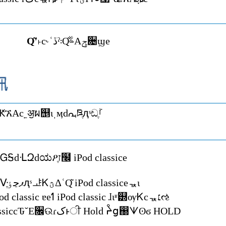
Ԛ͂ʹ˫
c˞ʿڏˀ܃Ԛ͂ࣂАݯ਄ϣe
ߗӀτԗ๑ֺͶؿΪͲܞ͐ԞኧАc˿ॶผ஥ιˌӎdᘩཋֶԯˢඬࡻֶ
ᇼʜҔҗd࿃ໃdᏀᎦdᒶԶdಯዖֶז໬ iPod classice
ᇼʜΕچɻdᐻޕڃٶֶԯˢᅸᏦؿΔʿԚ͂ iPod classiceᇼɩ
ʶɺ߬ੀࠕذֶ૖᛽ᅱᚮΕ iPod classic ɐeߗ iPod classic ɺɩʶ୽ѹᏦcᇼ׆ઌ
ֺτઅᇃcᗐஶ iPod classiccԎ˘Ε૜ଉɾکͱੀ Hold ᔧց඀ᗐʘϭ HOLD