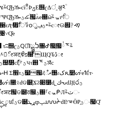
ɺۺᘪ੬ΕቝቛӹሤࣂԚ͂ϦዀcϊိϷݯΕ஫ʗΔਂ˿ॶܰ༢ؒ
ؿeΕቝቛӹሤࣂcᇼ݅ޜԎፓΨԚ͂Ϧዀؿሬ͂ؒ܁՗ؒஃe඀ӹࣂᇼɩʶਿ
؇eߗ੬ΕቝቛͨЄိᗘؿӹሤֶ੣ԑԯˢ჏߬ਿ؇၀ुؿݠ৽ࣂcೕଊ୏ᚹࠑ
৤˅Ԛ͂e
τʭ஫ʗؿԚّ͂Εࠍྦྷ৐ᕷ዗ֶͮ዗ͮ྇ᅚࣂ
ठ௜
ԝΣض༝Ꮋֶᜮޜ഼঩ࣂc˿ॶࢀמೕ́ޯೕञटֶޯಳפ௠ ЩԚԎڈೕ
́༦ϊᗘੱؗeߗ੬τ༦ޯೕञटֶפ௠ؿ຤᛻cֶّ੬ؿࡼપτ஛ᅚؿञ̌c
ᇼΕԚ͂ iPod classic ض༝Ꮋ Σ׮τؿ໷՗ᜮޜ഼঩ɾکጺ໺ᔢ́eߗ੬τ˞
Ɏ຤᛻cᇼ৤˅Ԛ͂Ԏጺ໺ᔢ́i೐ᛟdଡ๸ֶϪϨ׊೰d̖˾كᘨdɺ፭෮ؿ
༜৽ֶ௪̖ʿΉ෰eߗ߬ಕʭפ௠dޯೕञट՗ଡ๸ठ௜ؿ΀ࡻcᇼᑷЛٽࣂං
Ԛ͂ଡ๸dᜑ iPod classic ၤ੬ؿଡ๸ړܛȹݒ൝ᔴdΕͮᇃӪΡؿָං໧Ԛ͂
cԎ຤੒ͤࢠe