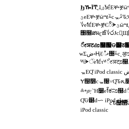
ϦዀΪͲֲ
঩໦ສผʗౙ؇෮Ɉcᇼ͓Щ
ޯೕञटdפ௠՗ଡ๸
iPod classic