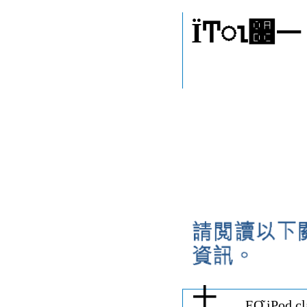
ΪͲၤ૜ᅳ
±