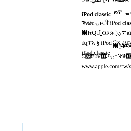
ၐ࠳
iPod classic
iPod classic
www.apple.com/tw/su