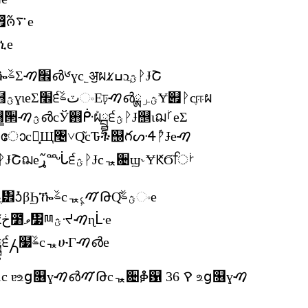
੬ᘨ੡ཋ฻ᔝ౒ኂ჏߬ၐ࠳e
ኂe
Ԛ͂Ϧዀֶ፾ᎼβϦዀࣂΣ׮ࠑ൴༦ɣc˿ॶผኒߎ̷ɔֲؿᚹɈՇ
ฌeᇼੀࠑ൴ሁኬϭሬ๫ؿɣɩeΣ׮੬ٽࣂංΕঢ়ࠑ൴ؿرྸɎ୏ᚹcֶஈผ
ΐݯୌྻȿঢ়ࠑ൴Ϥႏݯ஛̳ܰ੒ؿࠑ൴cЎ஛ᑹܰผྦྷ੬ؿᚹɈ஥ιฌࡻeΣ
׮੬ˮଊȿϦსֶᚹɺ૜ฟؿଊോcᇼ͓Щ৤˅Ԛ͂cԎቱ஠గᔢᏎ݅ᚹɈeࠑ
൴෵ɣcగ෵ࢀמɖ෵҄ኒߎᚹɈՇฌe߬ړᙶ੬ؿᚹɈcᇼ਄ϣ˞ɎԞϬਿࡼ
ߗ߬˞༖ɣؿࠑ൴ԞԚ͂Ϧዀֶ፾ᎼβϦዀࣂcᇼ৻̦ࠉԹԚ͂ؿࣂංe
ᇼᑷЛ͂ሁঢ়ࠑ൴ؿʿβԞڂ೸̔ވ᏷ྊؿᔵࠑɳᒹe
Σ׮੬ಲؒᚹԷ՚ሯԯˢɁΕྦྷ੬႓໷ࣂcᇼሁГࠑ൴e
ߗ߬ᐃ໬ΣЄΕ iPod classic ɐஉց௖ɣࠑ൴ࠉԹcᇼ਄ቇ଱ 36 ࠒ உց௖ɣࠑ