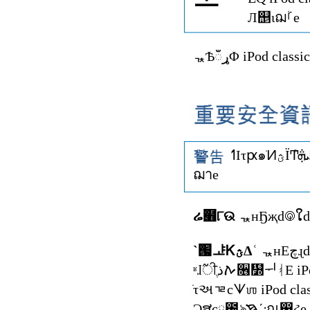
Л஥ιฌࡻe
ᇼѢഁړΦ iPod classic
ฌาe
ሬ๫୮ଉ
ˋ՗ᅸᏦؿΔʿ
Ͻສcྵ֛౤ৡ܃ʹࠇณ඀ઢe