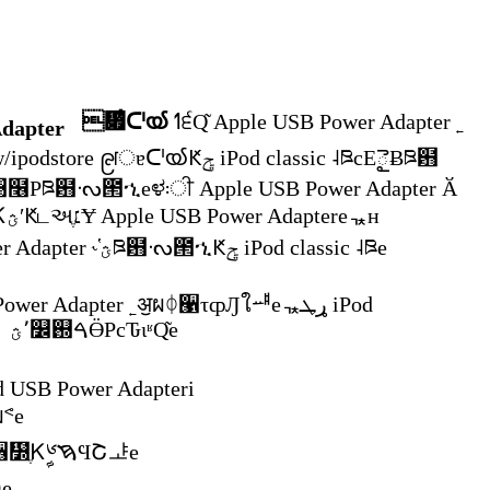
჏̊̔ᑪൕ
ߗ੬Ԛ͂ Apple USB Power Adapter ˿
dapter
Ε www.apple.com/tw/ipodstore ၉ॎɐᑪൕԞݯ iPod classic ˨ཋcΕైɃཋ฻
ై࢔ɾکcᇼᆢցɰѧͲ৉໦Ρཋ฻ᔝ౒ኂeಳ܃ੀ Apple USB Power Adapter Ӑ
ӐైɃཋ฻ై࢔eᇼʜ͂ᅸᏦؿʹԞடઅֶ׆Ɏ Apple USB Power Adaptereᇼʜ
Ԛ͂ͨЄ Apple iPod Power Adapter ˞̔ؿཋ฻ᔝ౒ኂԞݯ iPod classic ˨ཋe
̳੒Ԛ͂ؿࣂ࠰c iPod USB Power Adapter ˿ॶผᛰ੡τȹԒใᆅeᇼړܛ iPod
ؿ՚௼஝ࠓӪΡcԎɩʶԚ͂e
ؗcᇼ׆Ɏ iPod USB Power Adapteri
ᕝe
ཋ฻ᔝ౒ኂΐݯچˋd૖᛽ֶᏦࣩ༦ࠇϤՇᅸe
e