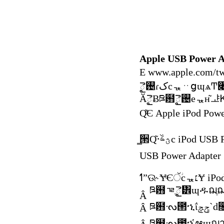
Apple USB Power A
USB Power Adapter
ߗˮଊ˞ɎͨЄੱ
ཋ฻ᇃֶై፾ɰዱฌֶฌ
Â
Â
ཋ฻ᔝ౒ኂ̔ಆɰฌา