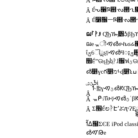
Â
Â
੬෱߬૜ᅳཋ฻ᔝ౒
Â
ฌࡻᚹɈ
ؿۺᘪi
Â
Â
Â
൴ࠉԹe