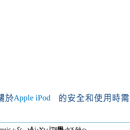
Apple iPod
ΕԚ͂ iPod classic ɾکcᇼͱቇᚾ˞ɎֺτؿΪͲ༅঩˞ʥኧАܞ͐c˞