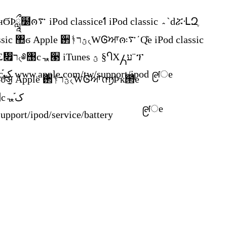
ᇼʜϬϷཹ໰ၐ࠳ iPod classiceߗ iPod classic ؞ˋdሯᒶԶֶ
ࠇ࿃cᇼͱੀ iPod classic ঺ϭ Apple ઒ᚬؿר৻ԜᎶਆၐ࠳܃ʹԚ͂e iPod classic
໧ӀτԚّ͂˿ϬϷၐ࠳ؿୂͧeΣ჏ר৻༅঩cᇼ੣ iTunes ؿ §ႤХ႓ע¨ፕ
௰ɻፕእ § iPod ႤХ႓ע¨cֶک֡ www.apple.com/tw/support/ipod ၉ॎe
໧ؿ˨ཋཋϑ̋ॶͅ Apple ઒ᚬؿר৻ԜᎶਆ൬Ϸҡ౒e
Σ჏ཋϑҡ౒ר৻ؿޚᗐ༅঩cᇼک֡
၉ॎe
pport/ipod/service/battery