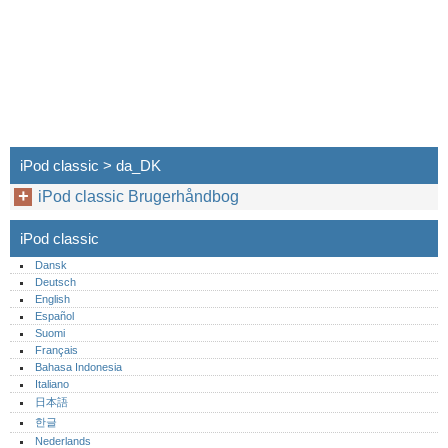
iPod classic > da_DK
iPod classic Brugerhåndbog
iPod classic
Dansk
Deutsch
English
Español
Suomi
Français
Bahasa Indonesia
Italiano
日本語
한글
Nederlands